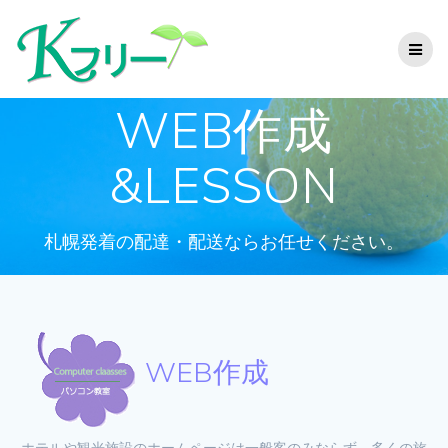
コ
ン
テ
ン
ツ
WEB作成
へ
ス
キ
&LESSON
ッ
プ
札幌発着の配達・配送ならお任せください。
WEB作成
ホテルや観光施設のホームページは一般客のみならず、多くの旅